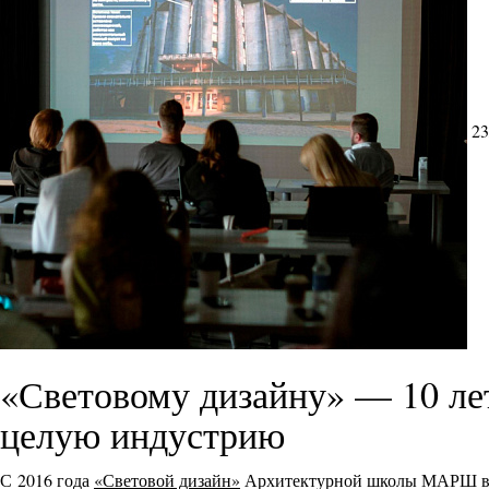
23
«Световому дизайну» — 10 л
целую индустрию
С 2016 года
«Световой дизайн»
Архитектурной школы МАРШ выр