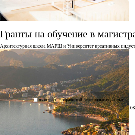
Гранты на обучение в магис
Архитектурная школа МАРШ и Университет креативных индустрий
я согласен с обработкой персональных данных
08