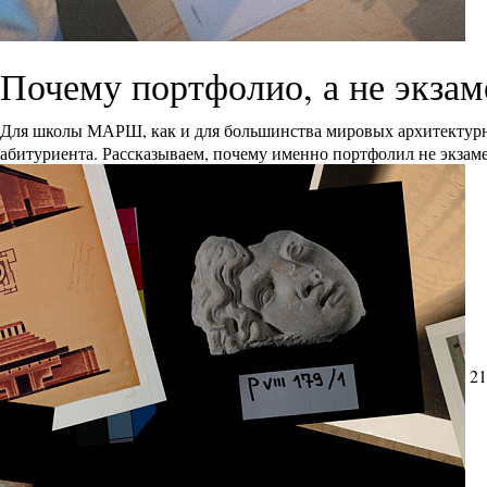
Почему портфолио, а не экза
Для школы МАРШ, как и для большинства мировых архитектурн
абитуриента. Рассказываем, почему именно портфолил не экзам
21