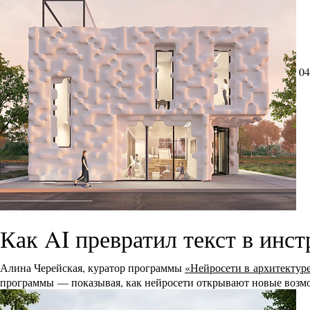
04
Как AI превратил текст в инс
Алина Черейская, куратор программы
«Нейросети в архитектур
программы — показывая, как нейросети открывают новые возмо