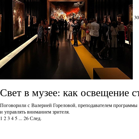
30
Свет в музее: как освещение 
Поговорили с Валерией Гореловой, преподавателем программы
и управлять вниманием зрителя.
1
2
3
4
5
...
26
След.