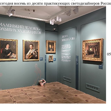
сегодня восемь из десяти практикующих светодизайнеров Росс
05