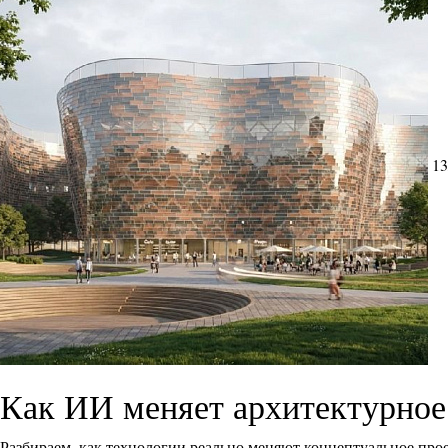
13
Как ИИ меняет архитектурное
Разбираем, как технологии реально меняют концептуальное прое