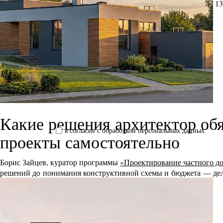
13
Какие решения архитектор обя
я согласен с обработкой персональных данных
проекты самостоятельно
Борис Зайцев, куратор программы
«Проектирование частного д
решений до понимания конструктивной схемы и бюджета — дел