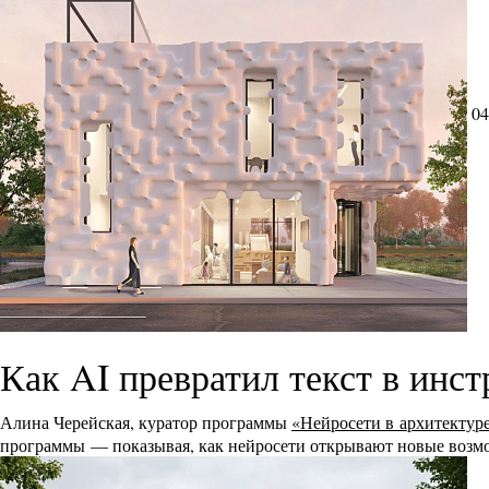
04
Как AI превратил текст в инс
Алина Черейская, куратор программы
«Нейросети в архитектур
программы — показывая, как нейросети открывают новые возмо