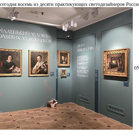
сегодня восемь из десяти практикующих светодизайнеров Росс
05