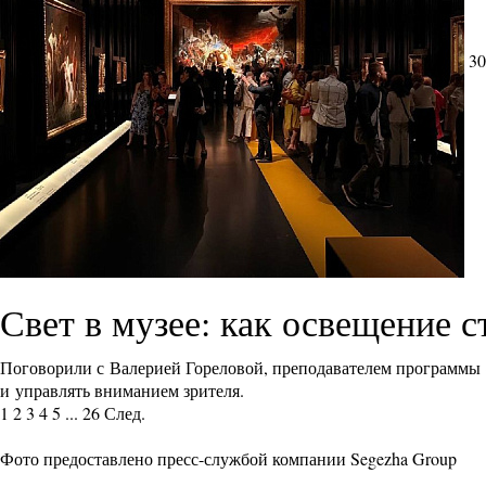
30
Свет в музее: как освещение 
Поговорили с Валерией Гореловой, преподавателем программы
и управлять вниманием зрителя.
1
2
3
4
5
...
26
След.
Фото предоставлено пресс-службой компании Segezha Group