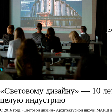
23
«Световому дизайну» — 10 л
целую индустрию
С 2016 года
«Световой дизайн»
Архитектурной школы МАРШ выр