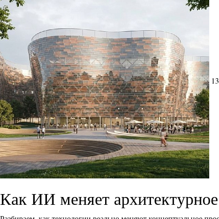
13
Как ИИ меняет архитектурное
Разбираем, как технологии реально меняют концептуальное прое