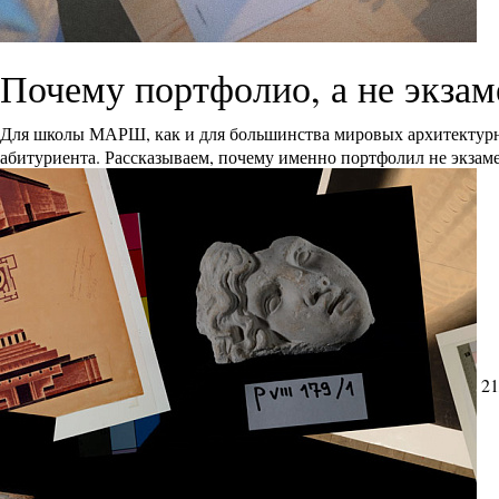
Почему портфолио, а не экза
Для школы МАРШ, как и для большинства мировых архитектурн
абитуриента. Рассказываем, почему именно портфолил не экзам
21