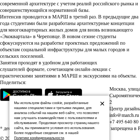
современной архитектуре с учетом реалий российского рынка и
совершенствующийся нормативной базы.
Интенсив проводится в МАРШ в третий раз. В предыдущие два
года студентами были разработаны архитектурные концепции
для многоквартирных жилых домов для вновь возникающего
«Экоквартала» в Череповце. В новом сезоне студенты
сфокусируются на разработке проектных предложений по
объектам социальной инфраструктуры для малых городов и
сельских поселений.
Занятия проходят в удобном для работающих
слушателей формате, сочетающем онлайн-лекции с
практическими занятиями в МАРШ и экскурсиями на объекты.
Поделиться:
Москва, улиц
Сыромятническ
2
×
Мы используем файлы cookie, разработанные
Центр дизайна
нашими специалистами и третьими лицами, для
анализа событий на нашем веб-сайте, что позволяет
info@march.ru
нам улучшать взаимодействие с пользователями и
+7 495 640 80
обслуживание. Продолжая просмотр страниц нашего
* деятельность Meta (соцсети Facebook и Instagram) запрещена в
сайта, вы принимаете условия его использования.
Более подробные сведения см. в нашей
© 2026 Архитектурная школа МАРШ
Политике конфиденциальности
.