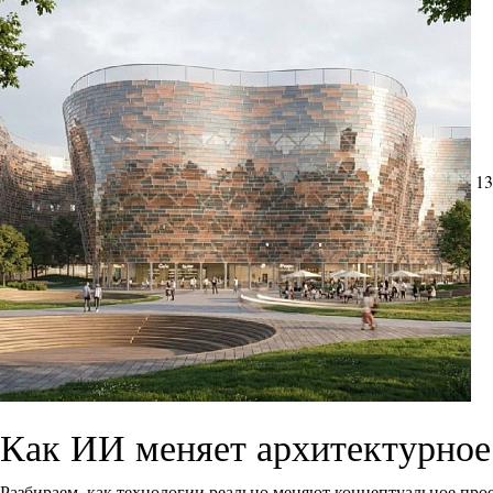
13
Как ИИ меняет архитектурное
Разбираем, как технологии реально меняют концептуальное прое