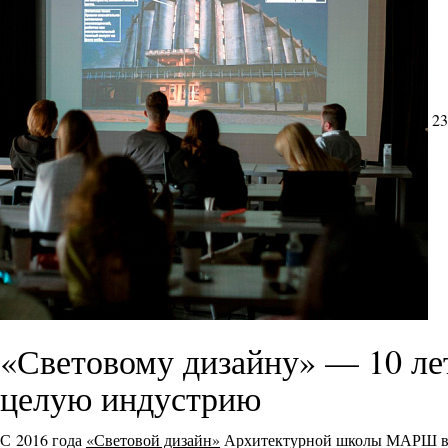
23
«Световому дизайну» — 10 л
целую индустрию
С 2016 года
«Световой дизайн»
Архитектурной школы МАРШ выр