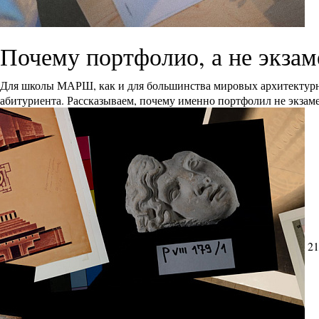
Почему портфолио, а не экза
Для школы МАРШ, как и для большинства мировых архитектурн
абитуриента. Рассказываем, почему именно портфолил не экзам
21