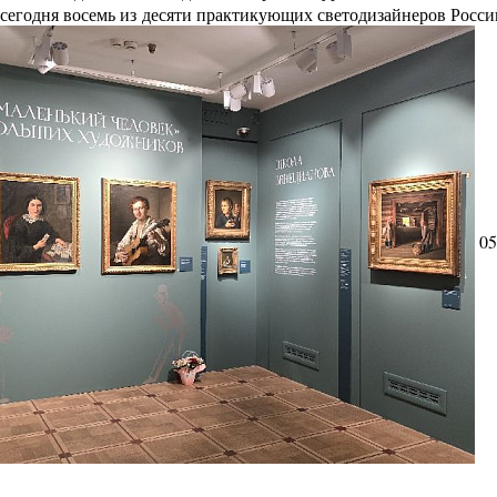
сегодня восемь из десяти практикующих светодизайнеров Росс
05