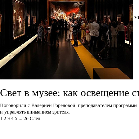
30
Свет в музее: как освещение 
Поговорили с Валерией Гореловой, преподавателем программы
и управлять вниманием зрителя.
1
2
3
4
5
...
26
След.