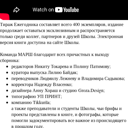
Тираж Ежегодника составляет всего 400 экземпляров, издание
продолжает оставаться эксклюзивным и распространяется
только среди коллег, партнеров и друзей Школы. Электронная
версия книги доступна
на сайте Школы
.
Команда МАРШ благодарит всех причастных к выходу
сборника:
редакторов Никиту Токарева и Полину Патимову;
куратора выпуска Лилию Байдак;
переводчиков Людмилу Лежневу и Владимира Садыкова;
корректора Надежду Власенко;
дизайнера Анну Хораш и студию
Groza.Design
;
типографию УП ПРИНТ;
компанию Tikkurila;
а также преподаватели и студенты Школы, чьи брифы и
проекты представлены в книге, и фотографы, которые
помогли задокументировать все важное из происходящего
в прошлом году.