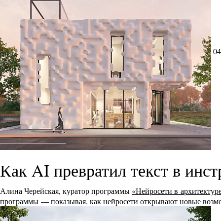
04
Как AI превратил текст в инс
Алина Черейская, куратор программы
«Нейросети в архитектур
программы — показывая, как нейросети открывают новые возмо