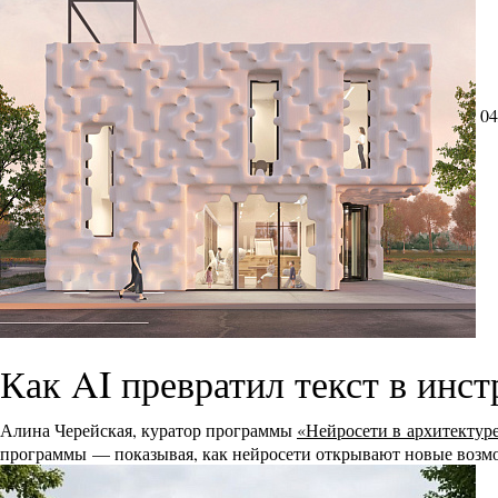
04
Как AI превратил текст в инс
Алина Черейская, куратор программы
«Нейросети в архитектур
программы — показывая, как нейросети открывают новые возмо