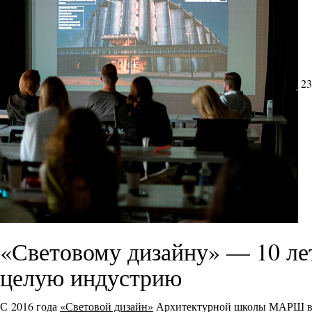
23
«Световому дизайну» — 10 л
целую индустрию
С 2016 года
«Световой дизайн»
Архитектурной школы МАРШ выр