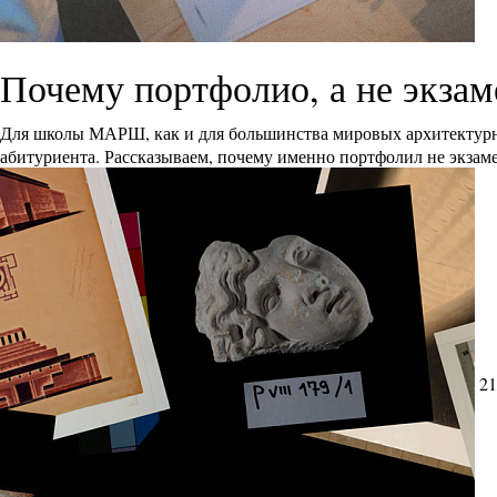
Почему портфолио, а не экза
Для школы МАРШ, как и для большинства мировых архитектурн
абитуриента. Рассказываем, почему именно портфолил не экзам
21