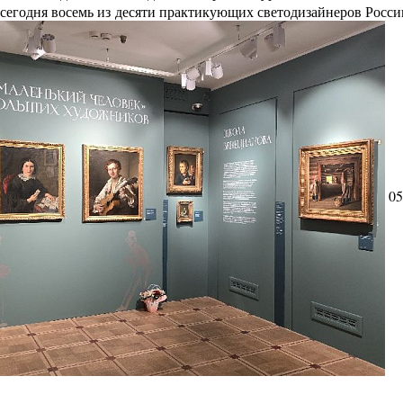
сегодня восемь из десяти практикующих светодизайнеров Росс
05