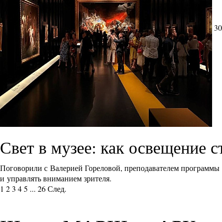
30
Свет в музее: как освещение 
Поговорили с Валерией Гореловой, преподавателем программы
и управлять вниманием зрителя.
1
2
3
4
5
...
26
След.