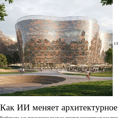
13
Как ИИ меняет архитектурное
Разбираем, как технологии реально меняют концептуальное прое