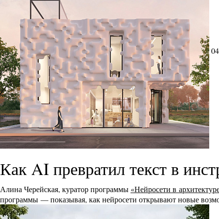
04
Как AI превратил текст в инс
Алина Черейская, куратор программы
«Нейросети в архитектур
программы — показывая, как нейросети открывают новые возмо