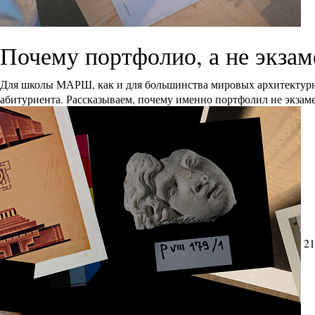
Почему портфолио, а не экза
Для школы МАРШ, как и для большинства мировых архитектурн
абитуриента. Рассказываем, почему именно портфолил не экзам
21