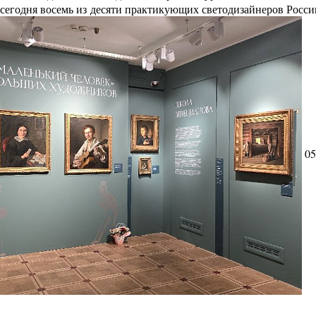
сегодня восемь из десяти практикующих светодизайнеров Росс
05