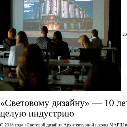
23
«Световому дизайну» — 10 л
целую индустрию
С 2016 года
«Световой дизайн»
Архитектурной школы МАРШ выр