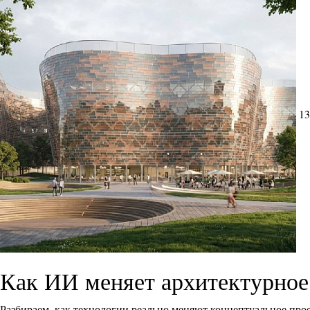
13
Как ИИ меняет архитектурное
Разбираем, как технологии реально меняют концептуальное прое