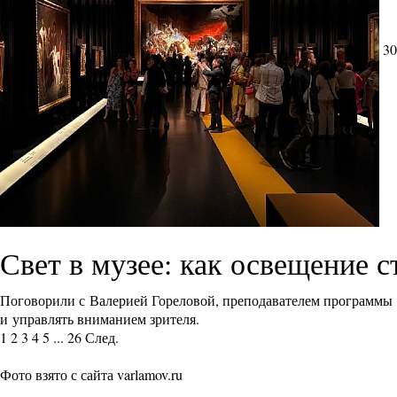
30
Свет в музее: как освещение 
Поговорили с Валерией Гореловой, преподавателем программы
и управлять вниманием зрителя.
1
2
3
4
5
...
26
След.
Фото взято с сайта varlamov.ru