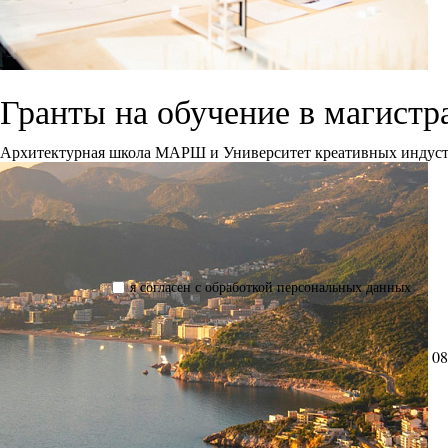
Гранты на обучение в магис
Архитектурная школа МАРШ и Университет креативных индустрий
я согласен с обработкой персональных данных
08