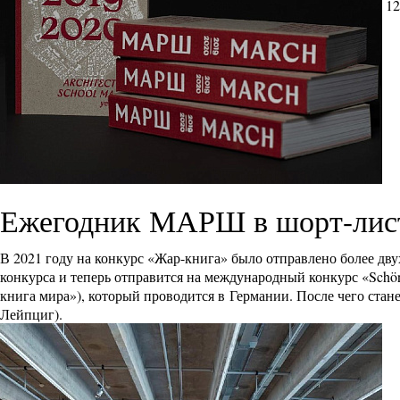
12
Ежегодник МАРШ в шорт-лист
В 2021 году на конкурс «Жар-книга» было отправлено более д
конкурса и теперь отправится на международный конкурс «Schönste
книга мира»), который проводится в Германии. После чего стан
Лейпциг).