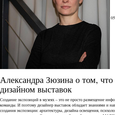
05
Александра Зюзина о том, что
дизайном выставок
Создание экспозиций в музеях – это не просто размещение инф
команды. И поэтому дизайнер выставок обладает знаниями и н
создания экспозиции: архитектуры, дизайна освещения, психол