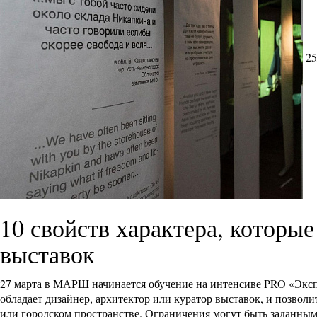
25
10 свойств характера, которы
выставок
27 марта в МАРШ начинается обучение на интенсиве PRO «Экс
обладает дизайнер, архитектор или куратор выставок, и позволи
или городском пространстве. Ограничения могут быть заданным