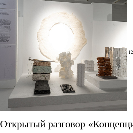
12
Открытый разговор «Концепци