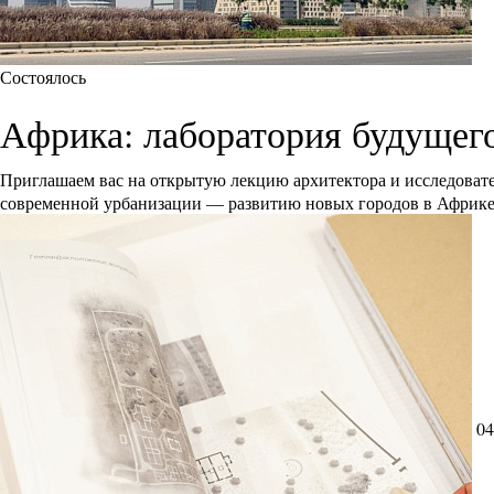
Состоялось
Африка: лаборатория будущег
Приглашаем вас на открытую лекцию архитектора и исследоват
современной урбанизации — развитию новых городов в Африк
04