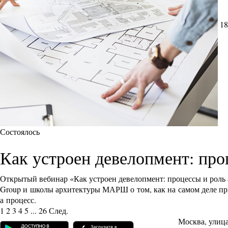
18
Состоялось
Как устроен девелопмент: про
Открытый вебинар «Как устроен девелопмент: процессы и роль 
Group и школы архитектуры МАРШ о том, как на самом деле п
а процесс.
1
2
3
4
5
...
26
След.
Москва, улиц