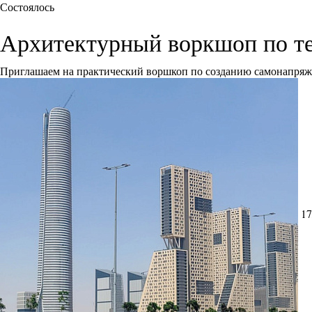
Состоялось
Архитектурный воркшоп по т
Приглашаем на практический воршкоп по созданию самонапря
17