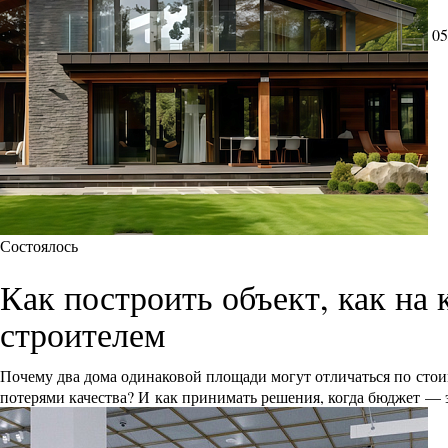
05
Состоялось
Как построить объект, как на 
строителем
Почему два дома одинаковой площади могут отличаться по сто
потерями качества? И как принимать решения, когда бюджет — э