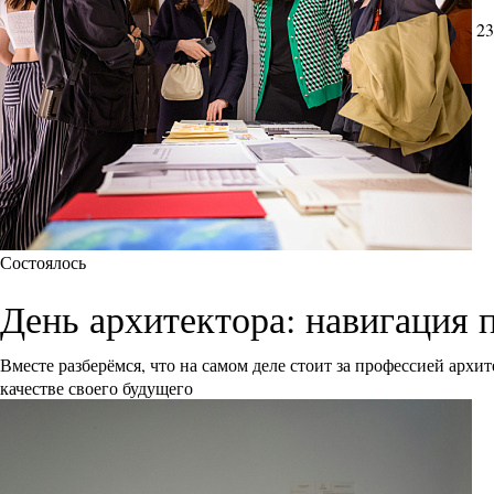
23
Состоялось
День архитектора: навигация 
Вместе разберёмся, что на самом деле стоит за профессией архи
качестве своего будущего