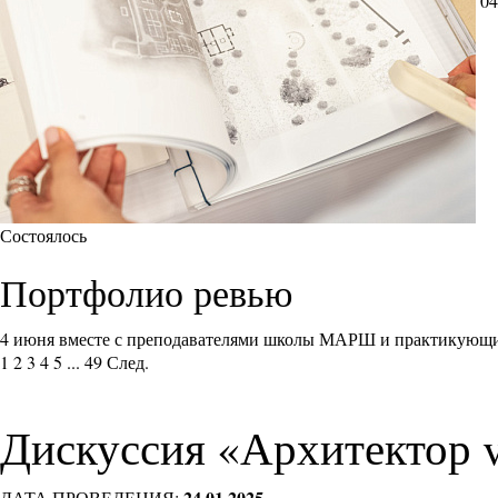
04
Состоялось
Портфолио ревью
4 июня вместе с преподавателями школы МАРШ и практикующи
1
2
3
4
5
...
49
След.
Дискуссия «Архитектор 
24.01.2025
ДАТА ПРОВЕДЕНИЯ: