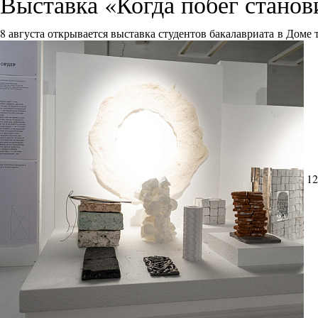
Выставка «Когда побег стано
8 августа открывается выставка студентов бакалавриата в Доме
12