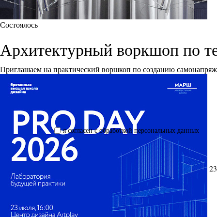
Состоялось
Архитектурный воркшоп по т
Приглашаем на практический воршкоп по созданию самонапря
я согласен с обработкой персональных данных
23