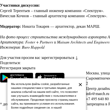
Участники дискуссии:
Сергей Терентьев – главный инженер компании «Спектрум».
Вячеслав Кочнов – главный архитектор компании «Спектрум».
Модератор:
Никита Токарев — архитектор, декан МАРШ.
На фото процесс строительства международного аэропорта А
Архитектура: Foster + Partners и Maisam Architects and Engineers
Инженерия: Buro Happold
Для участия просим вас зарегистрироваться ↓
Поделиться:
Регистрация закрыта
Москва, улиц
Сыромятническ
2
×
Мы используем файлы cookie, разработанные
Центр дизайна
нашими специалистами и третьими лицами, для
анализа событий на нашем веб-сайте, что позволяет
info@march.ru
нам улучшать взаимодействие с пользователями и
+7 495 640 80
обслуживание. Продолжая просмотр страниц нашего
* деятельность Meta (соцсети Facebook и Instagram) запрещена в
сайта, вы принимаете условия его использования.
Более подробные сведения см. в нашей