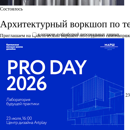
Состоялось
Архитектурный воркшоп по т
я согласен с обработкой персональных данных
Приглашаем на практический воршкоп по созданию самонапря
23