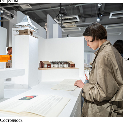
существа
29
Состоялось