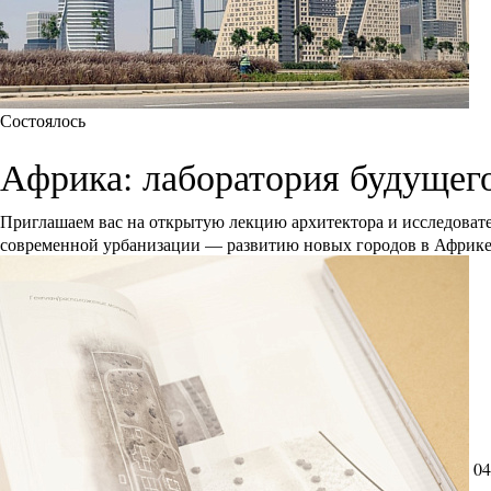
Состоялось
Африка: лаборатория будущег
Приглашаем вас на открытую лекцию архитектора и исследоват
современной урбанизации — развитию новых городов в Африк
04