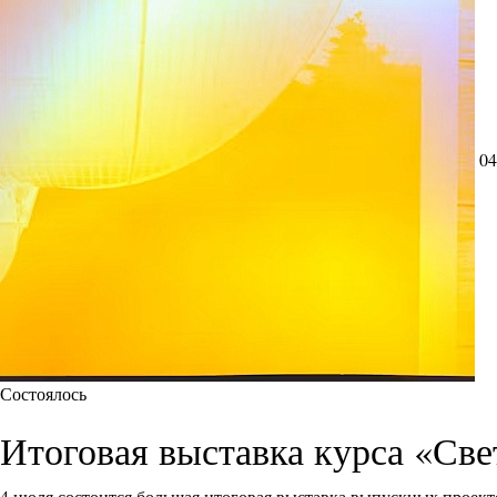
04
Состоялось
Итоговая выставка курса «Све
4 июля состоится большая итоговая выставка выпускных проект