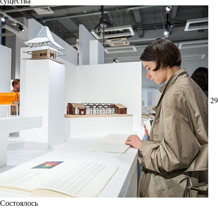
существа
29
Состоялось