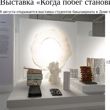
Выставка «Когда побег стано
8 августа открывается выставка студентов бакалавриата в Доме
12