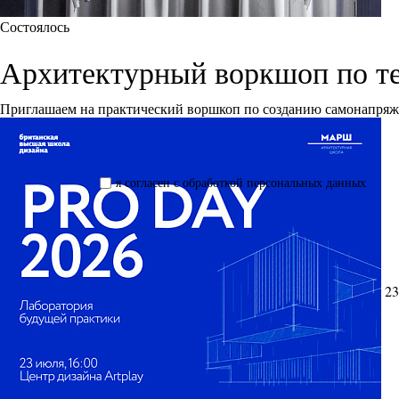
Состоялось
Архитектурный воркшоп по т
Приглашаем на практический воршкоп по созданию самонапря
я согласен с обработкой персональных данных
23