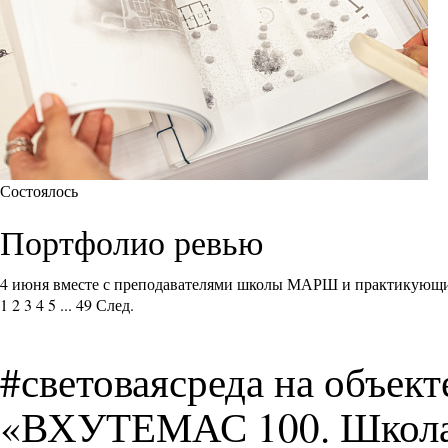
Состоялось
Портфолио ревью
4 июня вместе с преподавателями школы МАРШ и практикующи
1
2
3
4
5
...
49
След.
#световаясреда на объект
«ВХУТЕМАС 100. Школа а