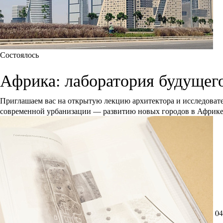
Состоялось
Африка: лаборатория будущег
Приглашаем вас на открытую лекцию архитектора и исследоват
современной урбанизации — развитию новых городов в Африк
04