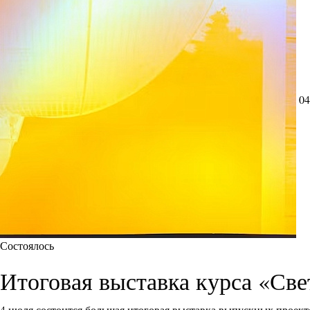
04
Состоялось
Итоговая выставка курса «Све
4 июля состоится большая итоговая выставка выпускных проект