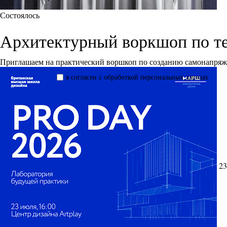
Состоялось
Архитектурный воркшоп по т
Приглашаем на практический воршкоп по созданию самонапря
я согласен с обработкой персональных данных
23