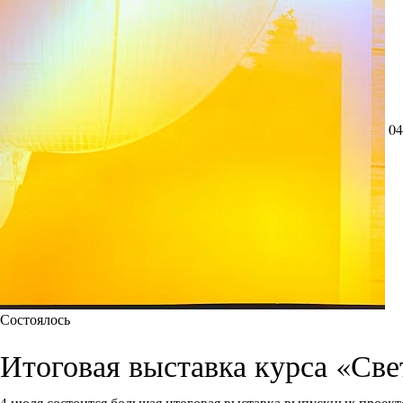
04
Состоялось
Итоговая выставка курса «Све
4 июля состоится большая итоговая выставка выпускных проект