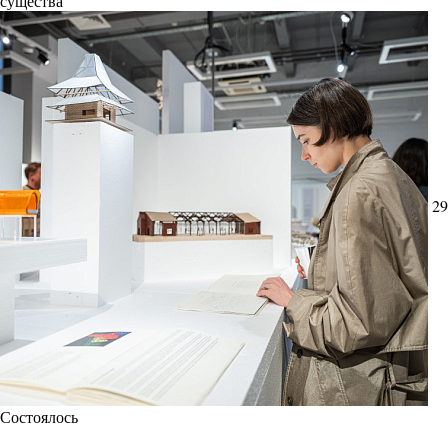
существа
29
Состоялось