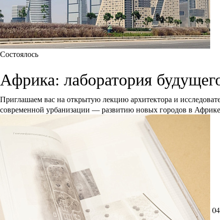
Состоялось
Африка: лаборатория будущег
Приглашаем вас на открытую лекцию архитектора и исследоват
современной урбанизации — развитию новых городов в Африк
04