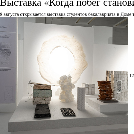
Выставка «Когда побег стано
8 августа открывается выставка студентов бакалавриата в Доме
12