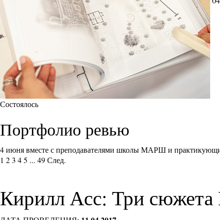
04
Состоялось
Портфолио ревью
4 июня вместе с преподавателями школы МАРШ и практикующи
1
2
3
4
5
...
49
След.
Кирилл Асс: Три сюжета
11.04.2017
ДАТА ПРОВЕДЕНИЯ: