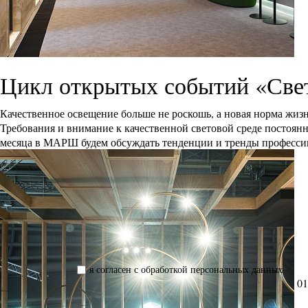
Цикл открытых событий «Све
Качественное освещение больше не роскошь, а новая норма жизн
Требования и внимание к качественной световой среде постоянно
месяца в МАРШ будем обсуждать тенденции и тренды профессии,
я согласен с обработкой персональных данных
01