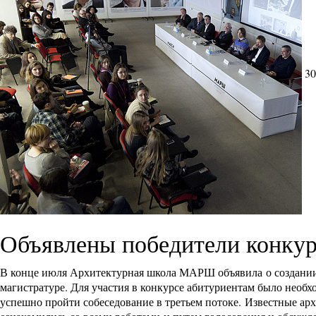
30
Объявлены победители конкурс
В конце июля Архитектурная школа МАРШ объявила о создании к
магистратуре. Для участия в конкурсе абитуриентам было необ
успешно пройти собеседование в третьем потоке. Известные а