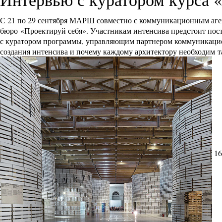
С 21 по 29 сентября МАРШ совместно с коммуникационным агент
бюро «Проектируй себя». Участникам интенсива предстоит пост
с куратором программы, управляющим партнером коммуникационн
создания интенсива и почему каждому архитектору необходим т
16