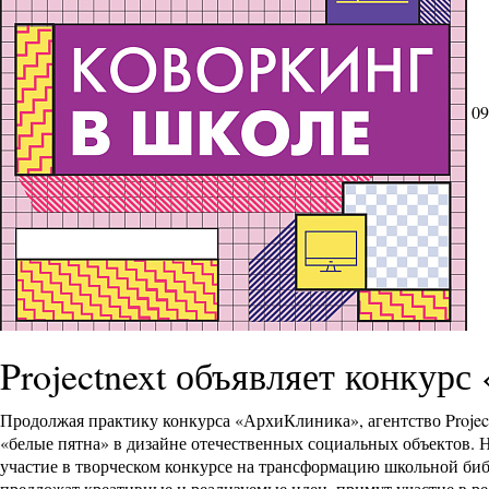
09
Projectnext объявляет конкурс
Продолжая практику конкурса «АрхиКлиника», агентство Project
«белые пятна» в дизайне отечественных социальных объектов. 
участие в творческом конкурсе на трансформацию школьной биб
предложат креативные и реализуемые идеи, примут участие в ре