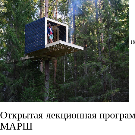
18
Открытая лекционная програ
МАРШ