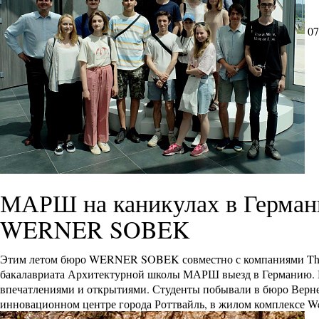
07
МАРШ на каникулах в Германи
WERNER SOBEK
Этим летом бюро WERNER SOBEK совместно с компаниями Thyssen
бакалавриата Архитектурной школы МАРШ выезд в Германию. П
впечатлениями и открытиями. Студенты побывали в бюро Вернер
инновационном центре города Роттвайль, в жилом комплексе Wei