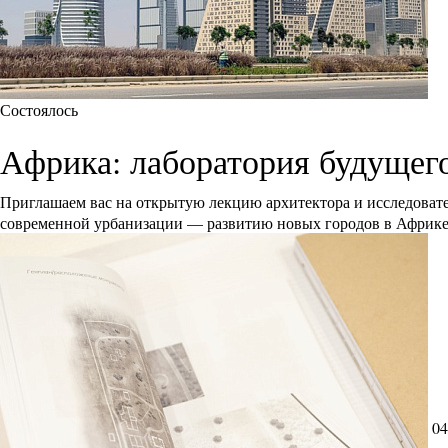
Состоялось
Африка: лаборатория будущег
Приглашаем вас на открытую лекцию архитектора и исследоват
современной урбанизации — развитию новых городов в Африк
04