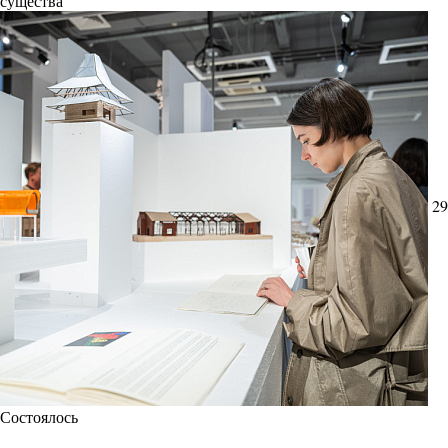
существа
29
Состоялось