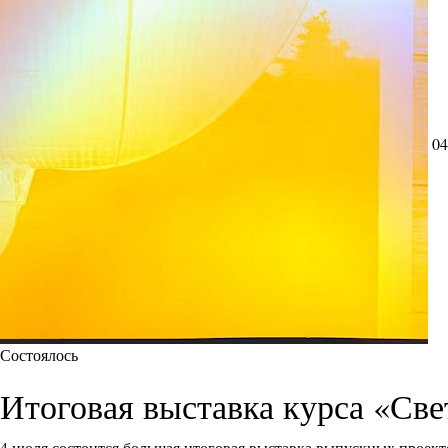
04
Состоялось
Итоговая выставка курса «Све
4 июля состоится большая итоговая выставка выпускных проект