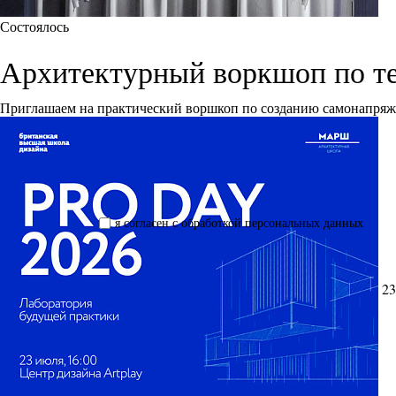
Состоялось
Архитектурный воркшоп по т
Приглашаем на практический воршкоп по созданию самонапря
я согласен с обработкой персональных данных
23