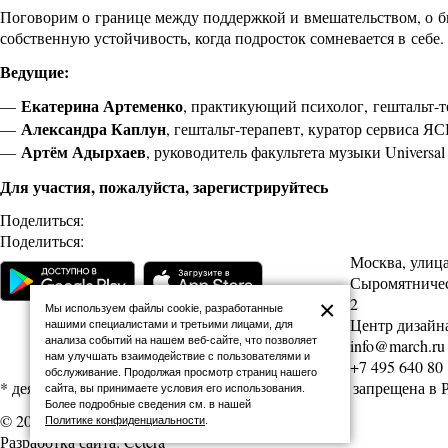
Поговорим о границе между поддержкой и вмешательством, о быт
собственную устойчивость, когда подросток сомневается в себе.
Ведущие:
Екатерина Артеменко
—
, практикующий психолог, гештальт-
Александра Каплун
—
, гештальт-терапевт, куратор сервиса Я
Артём Адырхаев
—
, руководитель факультета музыки Universal
Для участия, пожалуйста,
зарегистрируйтесь
Поделиться:
Поделиться:
Москва, улиц
Сыромятническ
2
×
Мы используем файлы cookie, разработанные
Центр дизайна
нашими специалистами и третьими лицами, для
анализа событий на нашем веб-сайте, что позволяет
info@march.ru
нам улучшать взаимодействие с пользователями и
+7 495 640 80
обслуживание. Продолжая просмотр страниц нашего
* деятельность Meta (соцсети Facebook и Instagram) запрещена в
сайта, вы принимаете условия его использования.
Более подробные сведения см. в нашей
© 2026 Архитектурная школа МАРШ
Политике конфиденциальности
.
Разработка сайта: Cetera