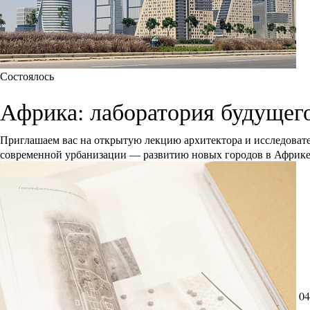
Состоялось
Африка: лаборатория будущег
Приглашаем вас на открытую лекцию архитектора и исследоват
современной урбанизации — развитию новых городов в Африк
04