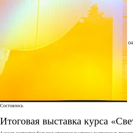
04
Состоялось
Итоговая выставка курса «Све
4 июля состоится большая итоговая выставка выпускных проект