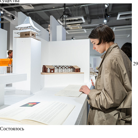
существа
29
Состоялось