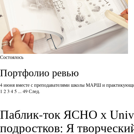
Состоялось
Портфолио ревью
4 июня вместе с преподавателями школы МАРШ и практикующи
1
2
3
4
5
...
49
След.
Паблик-ток ЯСНО х Univer
подростков: Я творчески