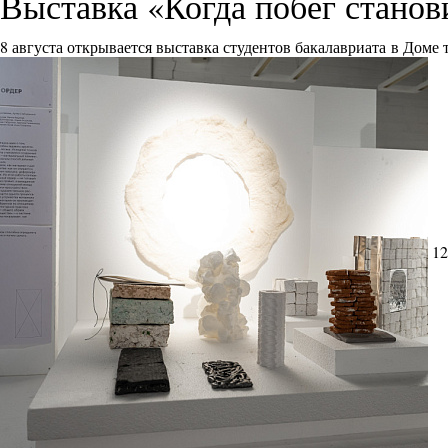
Выставка «Когда побег стано
8 августа открывается выставка студентов бакалавриата в Доме
12