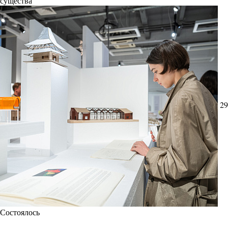
существа
29
Состоялось