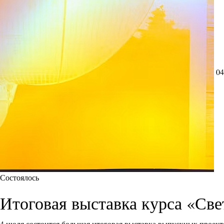
04
Состоялось
Итоговая выставка курса «Све
4 июля состоится большая итоговая выставка выпускных проект