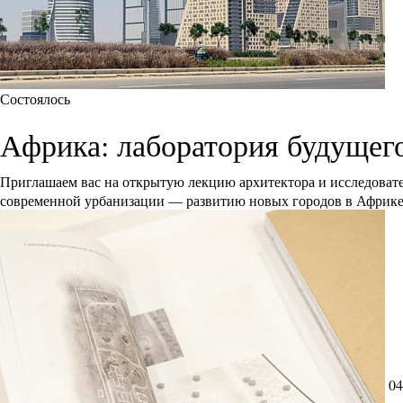
Состоялось
Африка: лаборатория будущег
Приглашаем вас на открытую лекцию архитектора и исследоват
современной урбанизации — развитию новых городов в Африк
04