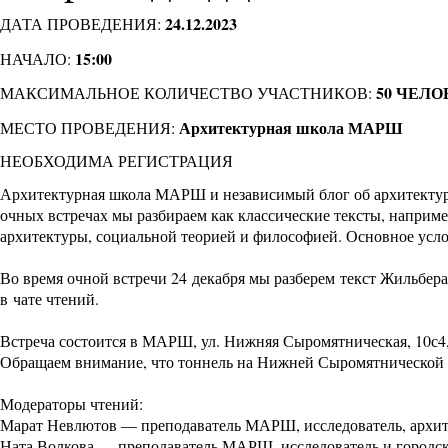
24.12.2023
ДАТА ПРОВЕДЕНИЯ:
15:00
НАЧАЛО:
50 ЧЕЛО
МАКСИМАЛЬНОЕ КОЛИЧЕСТВО УЧАСТНИКОВ:
Архитектурная школа МАРШ
МЕСТО ПРОВЕДЕНИЯ:
НЕОБХОДИМА РЕГИСТРАЦИЯ
Архитектурная школа МАРШ и независимый блог об архитектуре
очных встречах мы разбираем как классические тексты, наприме
архитектуры, социальной теорией и философией. Основное услов
Во время очной встречи 24 декабря мы разберем текст Жильбер
в
чате чтений
.
Встреча состоится в МАРШ, ул. Нижняя Сыромятническая, 10с4, 5
Обращаем внимание, что тоннель на Нижней Сыромятнической з
Модераторы чтений:
Марат Невлютов — преподаватель МАРШ, исследователь, архит
Ната Волкова — преподаватель МАРШ, исследователь и городс