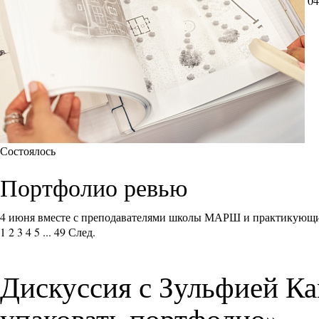
04
Состоялось
Портфолио ревью
4 июня вместе с преподавателями школы МАРШ и практикующи
1
2
3
4
5
...
49
След.
Дискуссия с Зульфией Ка
упаковать портфолио»