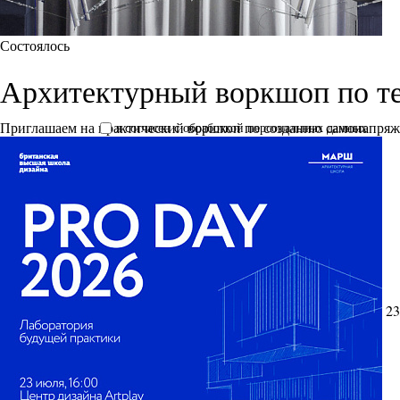
Состоялось
Архитектурный воркшоп по т
Приглашаем на практический воршкоп по созданию самонапря
я согласен с обработкой персональных данных
23