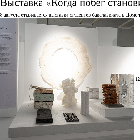
Выставка «Когда побег стано
8 августа открывается выставка студентов бакалавриата в Доме
12