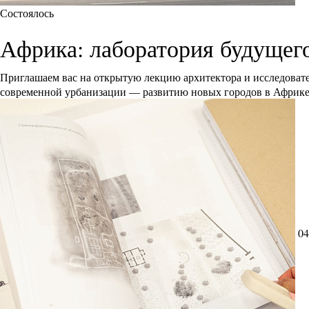
Состоялось
Африка: лаборатория будущег
Приглашаем вас на открытую лекцию архитектора и исследоват
современной урбанизации — развитию новых городов в Африк
04