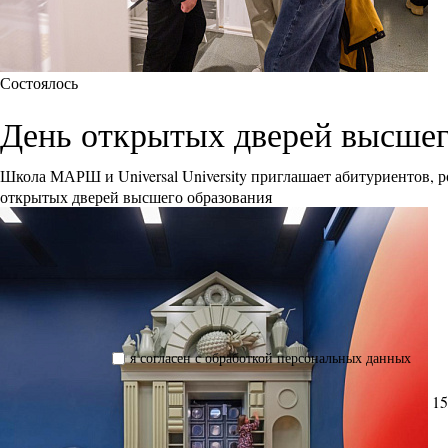
Состоялось
День открытых дверей высшего 
Школа МАРШ и Universal University приглашает абитуриентов, р
открытых дверей высшего образования
я согласен с обработкой персональных данных
15