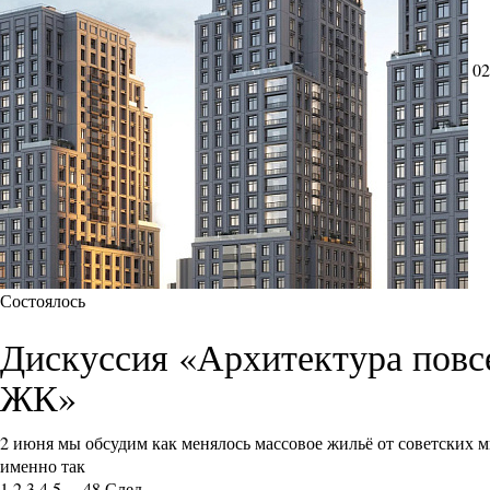
02
Состоялось
Дискуссия «Архитектура повс
ЖК»
2 июня мы обсудим как менялось массовое жильё от советских
именно так
1
2
3
4
5
...
48
След.