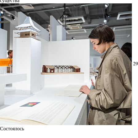
существа
29
Состоялось