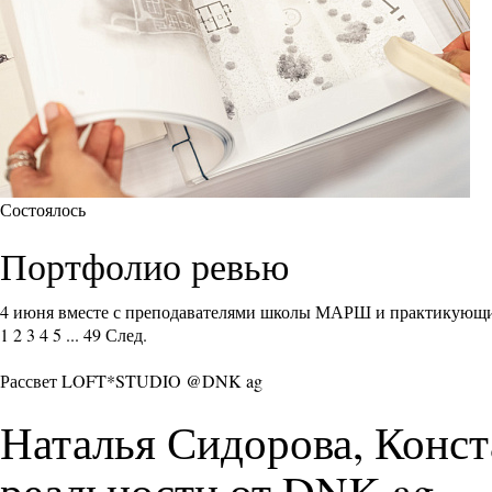
Состоялось
Портфолио ревью
4 июня вместе с преподавателями школы МАРШ и практикующи
1
2
3
4
5
...
49
След.
Рассвет LOFT*STUDIO @DNK ag
Наталья Сидорова, Конст
реальности от DNK ag