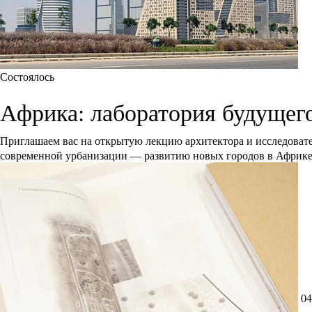
Состоялось
Африка: лаборатория будущег
Приглашаем вас на открытую лекцию архитектора и исследоват
современной урбанизации — развитию новых городов в Африк
04