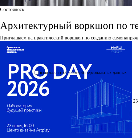
Состоялось
Архитектурный воркшоп по т
Приглашаем на практический воршкоп по созданию самонапря
я согласен с обработкой персональных данных
23