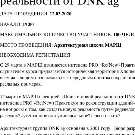
12.03.2020
ДАТА ПРОВЕДЕНИЯ:
19:00
НАЧАЛО:
100 ЧЕЛ
МАКСИМАЛЬНОЕ КОЛИЧЕСТВО УЧАСТНИКОВ:
Архитектурная школа МАРШ
МЕСТО ПРОВЕДЕНИЯ:
НЕОБХОДИМА РЕГИСТРАЦИЯ
С 29 марта в МАРШ начинается
интенсив PRO «Re(New) Практи
слушателям курса предлагается историческая территория Хлопк
всем желающим познакомиться с передовым опытом сохранения 
реальных примерах.
12 марта в МАРШ с лекцией «Поиски новой реальности от DNK
интенсива PRO «Re(New) Практикум по реконструкции зданий» (
на вопросы о том, как создать новую реальность путем редевело
рассудок? аутентичное или универсальное? с чего начать?
Архитектурная группа DNK ag
основана в 2001 году. Бюро раз
домов. В числе знаковых проектов: редевелопмент территории