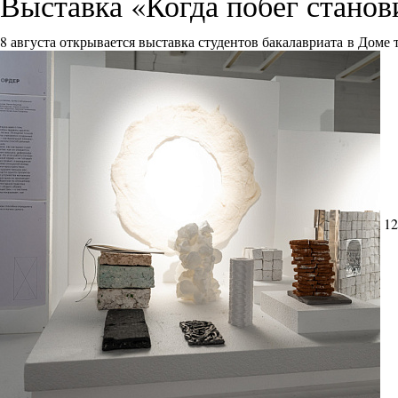
Выставка «Когда побег стано
8 августа открывается выставка студентов бакалавриата в Доме
12