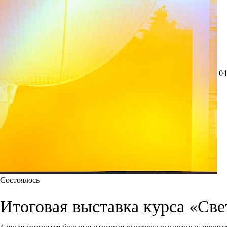
04
Состоялось
Итоговая выставка курса «Све
4 июля состоится большая итоговая выставка выпускных проект