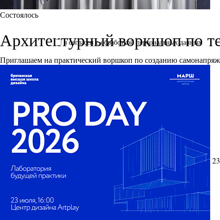
Состоялось
Архитектурный воркшоп по т
я согласен с обработкой персональных данных
Приглашаем на практический воршкоп по созданию самонапря
23