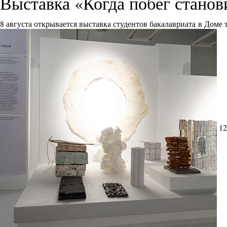
Выставка «Когда побег стано
8 августа открывается выставка студентов бакалавриата в Доме
12