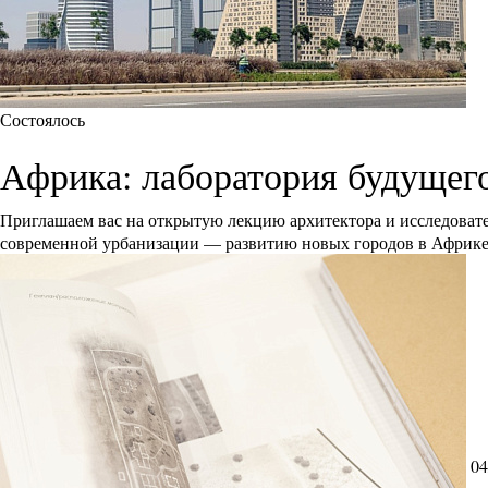
Состоялось
Африка: лаборатория будущег
Приглашаем вас на открытую лекцию архитектора и исследоват
современной урбанизации — развитию новых городов в Африк
04