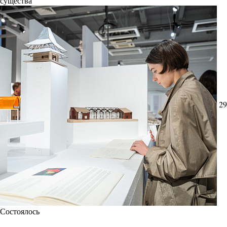
существа
29
Состоялось