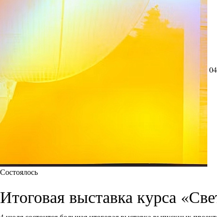
04
Состоялось
Итоговая выставка курса «Све
4 июля состоится большая итоговая выставка выпускных проект