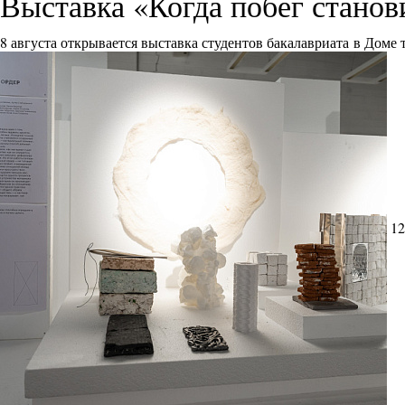
Выставка «Когда побег стано
8 августа открывается выставка студентов бакалавриата в Доме
12