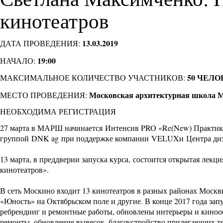
кинотеатров
13.03.2019
ДАТА ПРОВЕДЕНИЯ:
19:00
НАЧАЛО:
50 ЧЕЛО
МАКСИМАЛЬНОЕ КОЛИЧЕСТВО УЧАСТНИКОВ:
Московская архитектурная школа МА
МЕСТО ПРОВЕДЕНИЯ:
НЕОБХОДИМА РЕГИСТРАЦИЯ
27 марта в МАРШ начинается
Интенсив PRO «Re(New) Практик
группой
DNK ag
при поддержке компании
VELUX
и
Центра диз
13 марта, в преддверии запуска курса, состоится открытая ле
кинотеатров».
В сеть Москино входит 13 кинотеатров в разных районах Москв
«Юность» на Октябрьском поле и другие. В конце 2017 года за
ребрендинг и ремонтные работы, обновлены интерьеры и киноо
ремонты, обновление вывесок, благоустройство прилегающих те