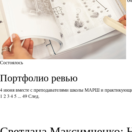
04
Состоялось
Портфолио ревью
4 июня вместе с преподавателями школы МАРШ и практикующи
1
2
3
4
5
...
49
След.
Светлана Максимченко: 