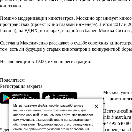
кинозалов.
Помимо модернизации кинотеатров, Москино организует киносо
пространствах (проект Кино глазами инженера). Летом 2017 и 
Родина), на ВДНХ, во дворах, в одной из башен Москва-Сити и 
Светлана Максимченко расскажет о судьбе советских кинотеатро
том, есть ли будущее у старых кинотеатров в конкурентной бо
Начало лекции в 19:00, вход по регистрации.
Поделиться:
Регистрация закрыта
Москва, улиц
Сыромятническ
2
×
Мы используем файлы cookie, разработанные
Центр дизайна
нашими специалистами и третьими лицами, для
анализа событий на нашем веб-сайте, что позволяет
info@march.ru
нам улучшать взаимодействие с пользователями и
+7 495 640 80
обслуживание. Продолжая просмотр страниц нашего
* деятельность Meta (соцсети Facebook и Instagram) запрещена в
сайта, вы принимаете условия его использования.