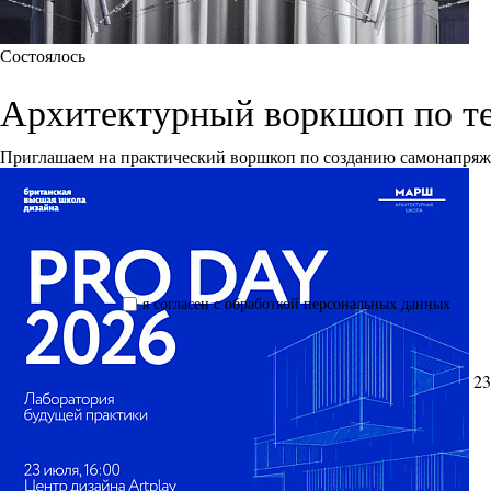
Состоялось
Архитектурный воркшоп по т
Приглашаем на практический воршкоп по созданию самонапря
я согласен с обработкой персональных данных
23