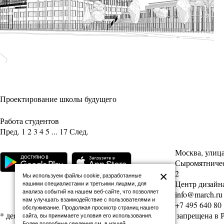
Проектирование школы будущего
Работа студентов
Пред.
1
2
3
4
5
...
17
След.
Москва, улиц
Сыромятническ
2
×
Мы используем файлы cookie, разработанные
Центр дизайна
нашими специалистами и третьими лицами, для
анализа событий на нашем веб-сайте, что позволяет
info@march.ru
нам улучшать взаимодействие с пользователями и
+7 495 640 80
обслуживание. Продолжая просмотр страниц нашего
* деятельность Meta (соцсети Facebook и Instagram) запрещена в
сайта, вы принимаете условия его использования.
Более подробные сведения см. в нашей