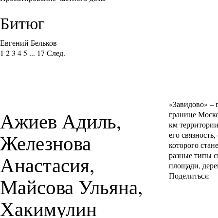
Битюг
Евгений Бельков
1
2
3
4
5
...
17
След.
«Завидово» – 
Ажиев Адиль,
границе Моско
км территории
Железнова
его связность
которого стан
разные типы с
Анастасия,
площади, дере
Поделиться:
Майсова Ульяна,
Хакимулин