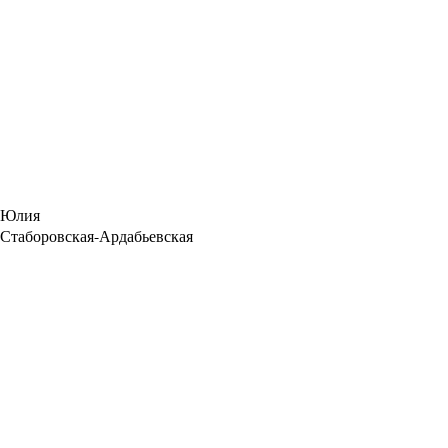
Юлия
Стаборовская-Ардабьевская