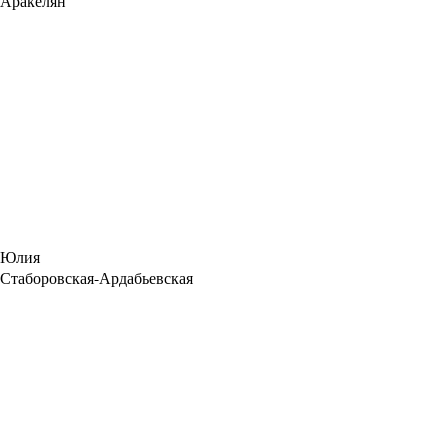
Аракелян
Юлия
Стаборовская-Ардабьевская