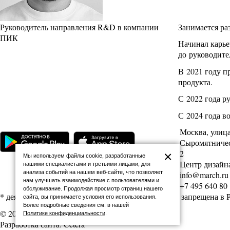
Руководитель направления R&D в компании
Занимается ра
ПИК
Начинал карье
до руководите
В 2021 году п
продукта.
С 2022 года р
С 2024 года в
Москва, улиц
Сыромятническ
2
×
Мы используем файлы cookie, разработанные
Центр дизайна
нашими специалистами и третьими лицами, для
анализа событий на нашем веб-сайте, что позволяет
info@march.ru
нам улучшать взаимодействие с пользователями и
+7 495 640 80
обслуживание. Продолжая просмотр страниц нашего
* деятельность Meta (соцсети Facebook и Instagram) запрещена в
сайта, вы принимаете условия его использования.
Более подробные сведения см. в нашей
© 2026 Архитектурная школа МАРШ
Политике конфиденциальности
.
Разработка сайта: Cetera