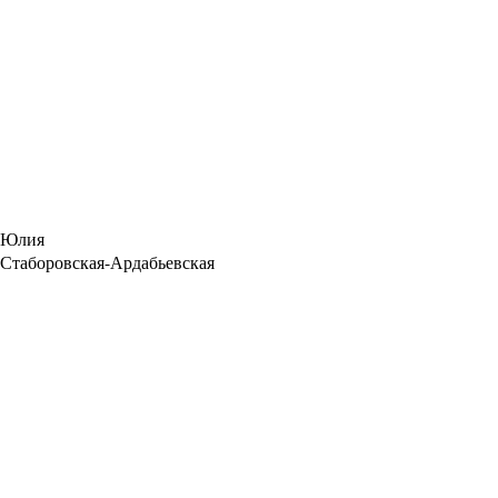
Юлия
Стаборовская-Ардабьевская