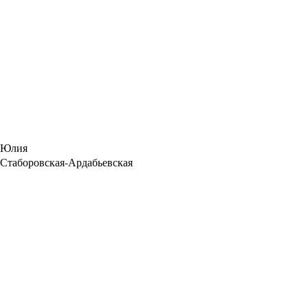
Юлия
Стаборовская-Ардабьевская