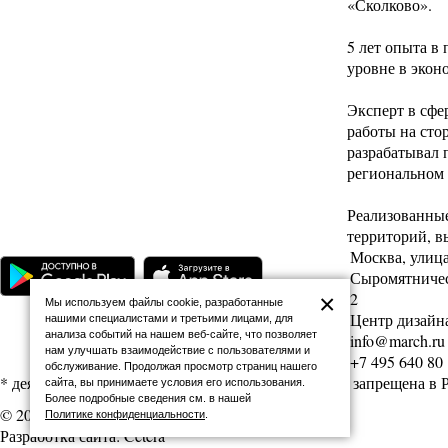
«Сколково».
5 лет опыта в
уровне в экон
Эксперт в сфе
работы на стор
разрабатывал 
региональном 
Реализованные
территорий, в
Москва, улиц
Сыромятническ
2
×
Мы используем файлы cookie, разработанные
Центр дизайна
нашими специалистами и третьими лицами, для
анализа событий на нашем веб-сайте, что позволяет
info@march.ru
нам улучшать взаимодействие с пользователями и
+7 495 640 80
обслуживание. Продолжая просмотр страниц нашего
* деятельность Meta (соцсети Facebook и Instagram) запрещена в
сайта, вы принимаете условия его использования.
Более подробные сведения см. в нашей
© 2026 Архитектурная школа МАРШ
Политике конфиденциальности
.
Разработка сайта: Cetera