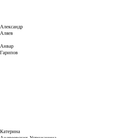
Александр
Аляев
Анвар
Гарипов
Катерина
Андреевских-Устюжанина