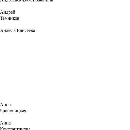
Андрей
Темников
Анжела Елисеева
Анна
Броновицкая
Анна
Константинова