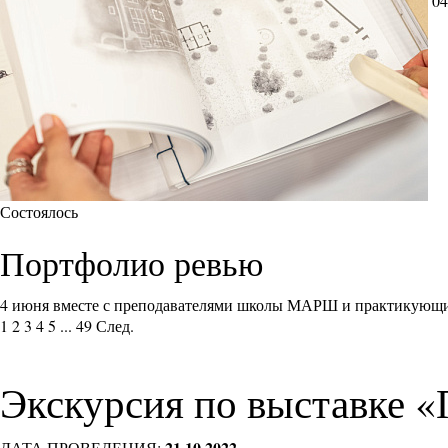
04
Состоялось
Портфолио ревью
4 июня вместе с преподавателями школы МАРШ и практикующи
1
2
3
4
5
...
49
След.
Экскурсия по выставке «
21.10.2022
ДАТА ПРОВЕДЕНИЯ: