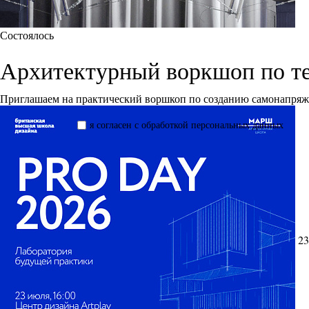
Состоялось
Архитектурный воркшоп по т
Приглашаем на практический воршкоп по созданию самонапря
я согласен с обработкой персональных данных
23