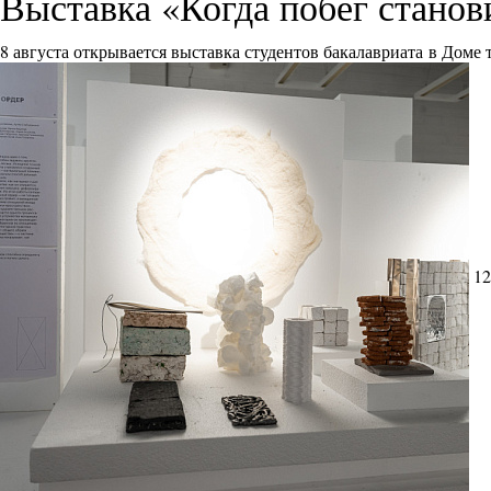
Выставка «Когда побег стано
8 августа открывается выставка студентов бакалавриата в Доме
12