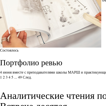
04
Состоялось
Портфолио ревью
4 июня вместе с преподавателями школы МАРШ и практикующи
1
2
3
4
5
...
49
След.
Аналитические чтения по
Встреча десятая