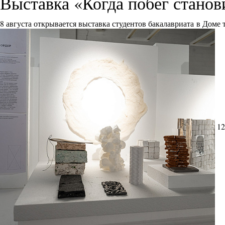
Выставка «Когда побег стано
8 августа открывается выставка студентов бакалавриата в Доме
12