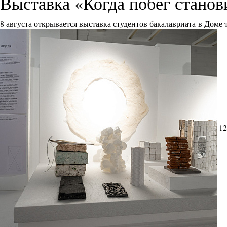
Выставка «Когда побег стано
8 августа открывается выставка студентов бакалавриата в Доме
12