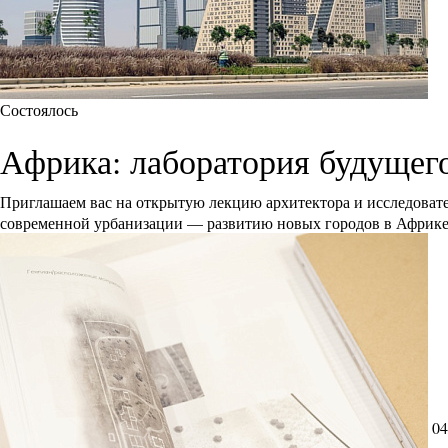
Состоялось
Африка: лаборатория будущег
Приглашаем вас на открытую лекцию архитектора и исследоват
современной урбанизации — развитию новых городов в Африк
04