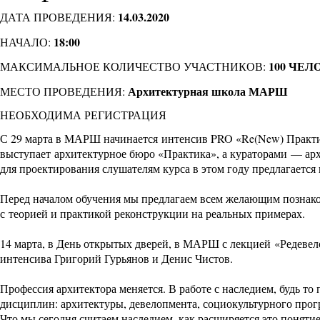
14.03.2020
ДАТА ПРОВЕДЕНИЯ:
18:00
НАЧАЛО:
100 ЧЕЛ
МАКСИМАЛЬНОЕ КОЛИЧЕСТВО УЧАСТНИКОВ:
Архитектурная школа МАРШ
МЕСТО ПРОВЕДЕНИЯ:
НЕОБХОДИМА РЕГИСТРАЦИЯ
С 29 марта в МАРШ начинается
интенсив PRO «Re(New) Практи
выступает архитектурное бюро «Практика», а кураторами — ар
для проектирования слушателям курса в этом году предлагаетс
Перед началом обучения мы предлагаем всем желающим познако
с теорией и практикой реконструкции на реальных примерах.
14 марта,
в День открытых дверей
, в МАРШ с лекцией «Редевел
интенсива Григорий Гурьянов и Денис Чистов.
Профессия архитектора меняется. В работе с наследием, будь то
дисциплин: архитектуры, девелопмента, социокультурного про
Что мы сегодня считаем наследием, как расширяется это понят