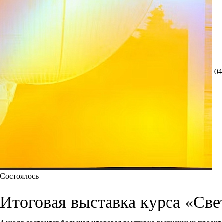
04
Состоялось
Итоговая выставка курса «Све
4 июля состоится большая итоговая выставка выпускных проект