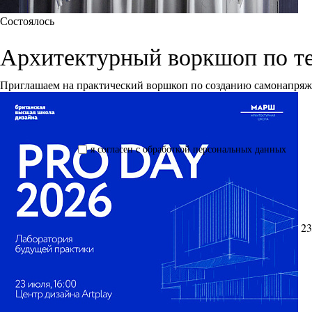
Состоялось
Архитектурный воркшоп по т
Приглашаем на практический воршкоп по созданию самонапря
я согласен с обработкой персональных данных
23