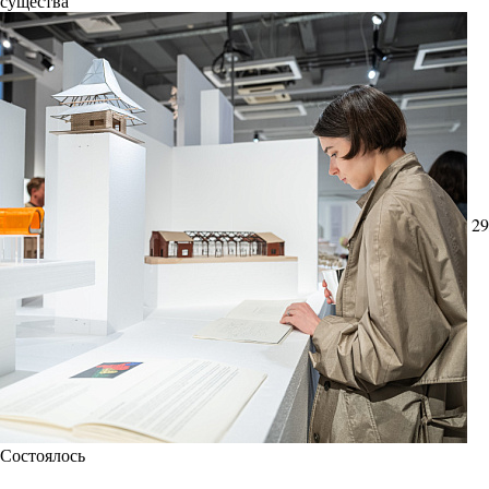
существа
29
Состоялось