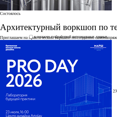
Состоялось
Архитектурный воркшоп по т
я согласен с обработкой персональных данных
Приглашаем на практический воршкоп по созданию самонапря
23