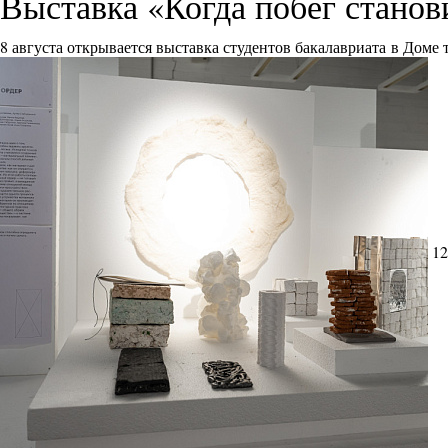
Выставка «Когда побег стано
8 августа открывается выставка студентов бакалавриата в Доме
12