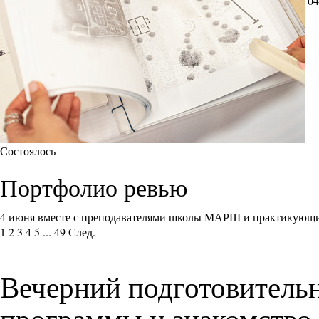
04
Состоялось
Портфолио ревью
4 июня вместе с преподавателями школы МАРШ и практикующи
1
2
3
4
5
...
49
След.
Вечерний подготовитель
программы и знакомство 